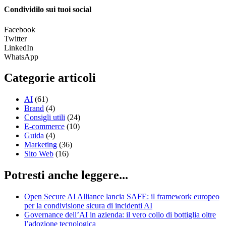
Condividilo sui tuoi social
Facebook
Twitter
LinkedIn
WhatsApp
Categorie articoli
AI
(61)
Brand
(4)
Consigli utili
(24)
E-commerce
(10)
Guida
(4)
Marketing
(36)
Sito Web
(16)
Potresti anche leggere...
Open Secure AI Alliance lancia SAFE: il framework europeo
per la condivisione sicura di incidenti AI
Governance dell’AI in azienda: il vero collo di bottiglia oltre
l’adozione tecnologica