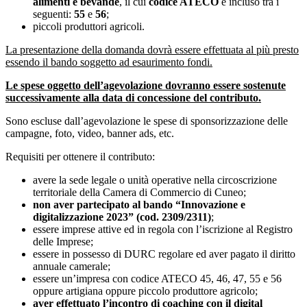
alimenti e bevande
, il cui
codice ATECO
è incluso tra i
seguenti:
55
e
56
;
piccoli produttori agricoli.
La presentazione della domanda dovrà essere effettuata al più presto
essendo il bando soggetto ad esaurimento fondi.
Le spese oggetto dell’agevolazione dovranno essere sostenute
successivamente alla data di concessione del contributo.
Sono escluse dall’agevolazione le spese di sponsorizzazione delle
campagne, foto, video, banner ads, etc.
Requisiti per ottenere il contributo:
avere la sede legale o unità operative nella circoscrizione
territoriale della Camera di Commercio di Cuneo;
non aver partecipato al bando “Innovazione e
digitalizzazione 2023” (cod. 2309/2311)
;
essere imprese attive ed in regola con l’iscrizione al Registro
delle Imprese;
essere in possesso di DURC regolare ed aver pagato il diritto
annuale camerale;
essere un’impresa con codice ATECO 45, 46, 47, 55 e 56
oppure artigiana oppure piccolo produttore agricolo;
aver effettuato l’incontro di coaching con il digital