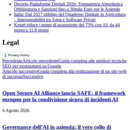
Decreto Piattaforme Digitali 2026: Trasparenza Algoritmica
Obbligatoria e Sanzioni fino a 30mila Euro per le Aziende
Italia: Dal 2027 obbligo del Quaderno Digitale in Agricoltura
– Interoperabilità tra Agea e Software Privati
Kmart riduce i tempi di assunzione del 75% con AI: da 44
giorni a 11,8 giorni
Legal
Privacy Policy
Precedente
Articolo precedente
Guida completa alle migliori tecniche
SEO per posizionarsi su Google
Articolo successivo
Guida completa alla realizzazione di un sito web
di successo
Successivo
Open Secure AI Alliance lancia SAFE: il framework
europeo per la condivisione sicura di incidenti AI
6 Agosto 2026
Governance dell’AI in azienda: il vero collo di