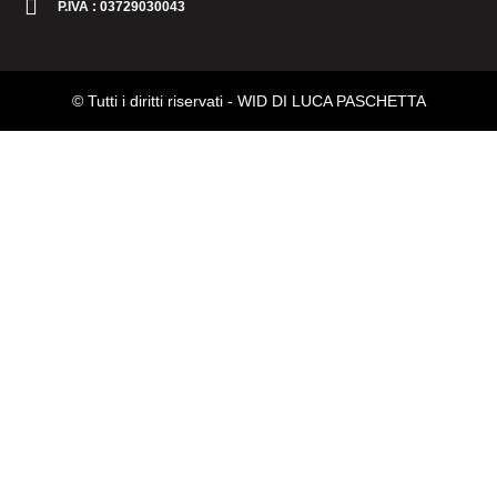
P.IVA : 03729030043
© Tutti i diritti riservati -
WID DI LUCA PASCHETTA