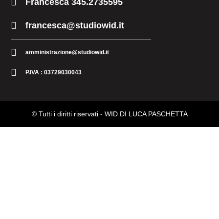
Francesca 345.2735595
francesca@studiowid.it
amministrazione@studiowid.it
P.IVA : 03729030043
© Tutti i diritti riservati -
WID DI LUCA PASCHETTA