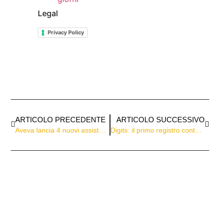
Legal
Privacy Policy
ARTICOLO PRECEDENTE
ARTICOLO SUCCESSIVO
Aveva lancia 4 nuovi assistenti AI per rivoluzionare l’ingegneria industriale
Digits: il primo registro contabile AI che automatizza la chiusura mensile