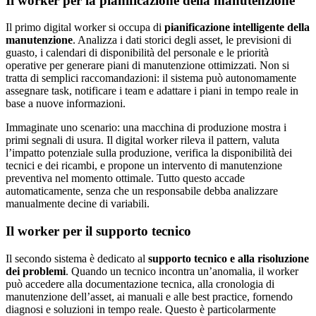
Il worker per la pianificazione della manutenzione
Il primo digital worker si occupa di
pianificazione intelligente della
manutenzione
. Analizza i dati storici degli asset, le previsioni di
guasto, i calendari di disponibilità del personale e le priorità
operative per generare piani di manutenzione ottimizzati. Non si
tratta di semplici raccomandazioni: il sistema può autonomamente
assegnare task, notificare i team e adattare i piani in tempo reale in
base a nuove informazioni.
Immaginate uno scenario: una macchina di produzione mostra i
primi segnali di usura. Il digital worker rileva il pattern, valuta
l’impatto potenziale sulla produzione, verifica la disponibilità dei
tecnici e dei ricambi, e propone un intervento di manutenzione
preventiva nel momento ottimale. Tutto questo accade
automaticamente, senza che un responsabile debba analizzare
manualmente decine di variabili.
Il worker per il supporto tecnico
Il secondo sistema è dedicato al
supporto tecnico e alla risoluzione
dei problemi
. Quando un tecnico incontra un’anomalia, il worker
può accedere alla documentazione tecnica, alla cronologia di
manutenzione dell’asset, ai manuali e alle best practice, fornendo
diagnosi e soluzioni in tempo reale. Questo è particolarmente