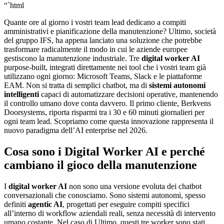
“`html
Quante ore al giorno i vostri team lead dedicano a compiti
amministrativi e pianificazione della manutenzione? Ultimo, società
del gruppo IFS, ha appena lanciato una soluzione che potrebbe
trasformare radicalmente il modo in cui le aziende europee
gestiscono la manutenzione industriale. Tre
digital worker AI
purpose-built, integrati direttamente nei tool che i vostri team già
utilizzano ogni giorno: Microsoft Teams, Slack e le piattaforme
EAM. Non si tratta di semplici chatbot, ma di
sistemi autonomi
intelligenti
capaci di automatizzare decisioni operative, mantenendo
il controllo umano dove conta davvero. Il primo cliente, Berkvens
Doorsystems, riporta risparmi tra i 30 e 60 minuti giornalieri per
ogni team lead. Scopriamo come questa innovazione rappresenta il
nuovo paradigma dell’AI enterprise nel 2026.
Cosa sono i Digital Worker AI e perché
cambiano il gioco della manutenzione
I
digital worker AI
non sono una versione evoluta dei chatbot
conversazionali che conosciamo. Sono sistemi autonomi, spesso
definiti
agentic AI
, progettati per eseguire compiti specifici
all’interno di workflow aziendali reali, senza necessità di intervento
umano costante. Nel caso di Ultimo, questi tre worker sono stati