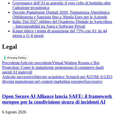
Governance dell’AI in azienda: il vero collo di bottiglia oltre
l’adozione tecnologica
Decreto Piattaforme Digitali 2026: Trasparenza Algoritmica
Obbligatoria e Sanzioni fino a 30mila Euro per le Aziende
Italia: Dal 2027 obbligo del Quaderno Digitale in Agricoltura
– Interoperabilità tra Agea e Software Privati
Kmart riduce i tempi di assunzione del 75% con AI: da 44
giorni a 11,8 giorni
Legal
Privacy Policy
Precedente
Articolo precedente
Virtual Waiting Rooms e Bot
Protection: Come le piattaforme proteggono il commerce dagli
agenti AI malevoli
Articolo successivo
Sitecore acquisisce Scrunch per $225M: il GEO
diventa mainstream nel content marketing europeo
Successivo
Open Secure AI Alliance lancia SAFE: il framework
europeo per la condivisione sicura di incidenti AI
6 Agosto 2026