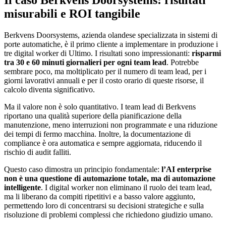
Il caso Berkvens Doorsystems: risultati
misurabili e ROI tangibile
Berkvens Doorsystems, azienda olandese specializzata in sistemi di
porte automatiche, è il primo cliente a implementare in produzione i
tre digital worker di Ultimo. I risultati sono impressionanti:
risparmi
tra 30 e 60 minuti giornalieri per ogni team lead
. Potrebbe
sembrare poco, ma moltiplicato per il numero di team lead, per i
giorni lavorativi annuali e per il costo orario di queste risorse, il
calcolo diventa significativo.
Ma il valore non è solo quantitativo. I team lead di Berkvens
riportano una qualità superiore della pianificazione della
manutenzione, meno interruzioni non programmate e una riduzione
dei tempi di fermo macchina. Inoltre, la documentazione di
compliance è ora automatica e sempre aggiornata, riducendo il
rischio di audit falliti.
Questo caso dimostra un principio fondamentale:
l’AI enterprise
non è una questione di automazione totale, ma di automazione
intelligente
. I digital worker non eliminano il ruolo dei team lead,
ma li liberano da compiti ripetitivi e a basso valore aggiunto,
permettendo loro di concentrarsi su decisioni strategiche e sulla
risoluzione di problemi complessi che richiedono giudizio umano.