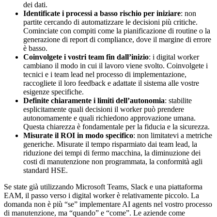
dei dati.
Identificate i processi a basso rischio per iniziare
: non
partite cercando di automatizzare le decisioni più critiche.
Cominciate con compiti come la pianificazione di routine o la
generazione di report di compliance, dove il margine di errore
è basso.
Coinvolgete i vostri team fin dall’inizio
: i digital worker
cambiano il modo in cui il lavoro viene svolto. Coinvolgete i
tecnici e i team lead nel processo di implementazione,
raccogliete il loro feedback e adattate il sistema alle vostre
esigenze specifiche.
Definite chiaramente i limiti dell’autonomia
: stabilite
esplicitamente quali decisioni il worker può prendere
autonomamente e quali richiedono approvazione umana.
Questa chiarezza è fondamentale per la fiducia e la sicurezza.
Misurate il ROI in modo specifico
: non limitatevi a metriche
generiche. Misurate il tempo risparmiato dai team lead, la
riduzione dei tempi di fermo macchina, la diminuzione dei
costi di manutenzione non programmata, la conformità agli
standard HSE.
Se state già utilizzando Microsoft Teams, Slack e una piattaforma
EAM, il passo verso i digital worker è relativamente piccolo. La
domanda non è più “se” implementare AI agents nel vostro processo
di manutenzione, ma “quando” e “come”. Le aziende come