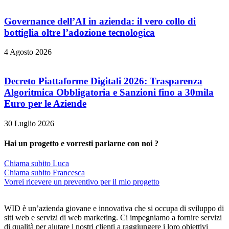
Governance dell’AI in azienda: il vero collo di
bottiglia oltre l’adozione tecnologica
4 Agosto 2026
Decreto Piattaforme Digitali 2026: Trasparenza
Algoritmica Obbligatoria e Sanzioni fino a 30mila
Euro per le Aziende
30 Luglio 2026
Hai un progetto e vorresti parlarne con noi ?
Chiama subito Luca
Chiama subito Francesca
Vorrei ricevere un preventivo per il mio progetto
WID è un’azienda giovane e innovativa che si occupa di sviluppo di
siti web e servizi di web marketing. Ci impegniamo a fornire servizi
di qualità per aiutare i nostri clienti a raggiungere i loro obiettivi