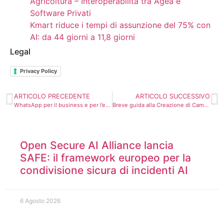
Agricoltura – Interoperabilità tra Agea e
Software Privati
Kmart riduce i tempi di assunzione del 75% con
AI: da 44 giorni a 11,8 giorni
Legal
Privacy Policy
ARTICOLO PRECEDENTE
ARTICOLO SUCCESSIVO
WhatsApp per il business e per l’e-commerce: come sfruttare l’app di messaggistica più diffusa per far crescere il tuo business
Breve guida alla Creazione di Campagne Pubblicitarie Efficaci su Google Ads
Open Secure AI Alliance lancia
SAFE: il framework europeo per la
condivisione sicura di incidenti AI
6 Agosto 2026