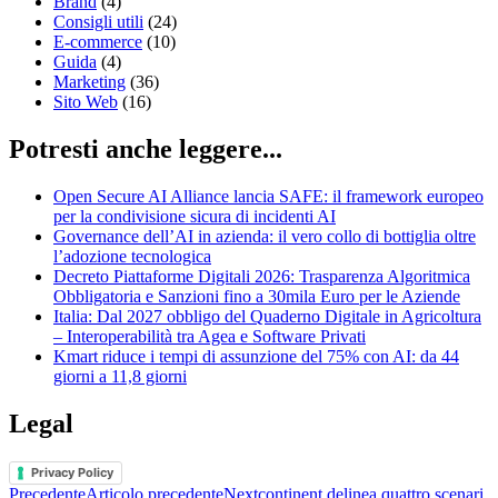
Brand
(4)
Consigli utili
(24)
E-commerce
(10)
Guida
(4)
Marketing
(36)
Sito Web
(16)
Potresti anche leggere...
Open Secure AI Alliance lancia SAFE: il framework europeo
per la condivisione sicura di incidenti AI
Governance dell’AI in azienda: il vero collo di bottiglia oltre
l’adozione tecnologica
Decreto Piattaforme Digitali 2026: Trasparenza Algoritmica
Obbligatoria e Sanzioni fino a 30mila Euro per le Aziende
Italia: Dal 2027 obbligo del Quaderno Digitale in Agricoltura
– Interoperabilità tra Agea e Software Privati
Kmart riduce i tempi di assunzione del 75% con AI: da 44
giorni a 11,8 giorni
Legal
Privacy Policy
Precedente
Articolo precedente
Nextcontinent delinea quattro scenari