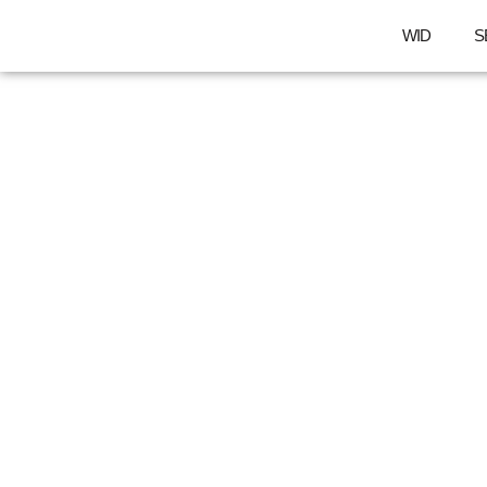
WID
S