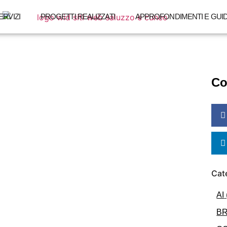
ERVIZI
PROGETTI REALIZZATI
APPROFONDIMENTI E GUI
Co
Cate
AI
B